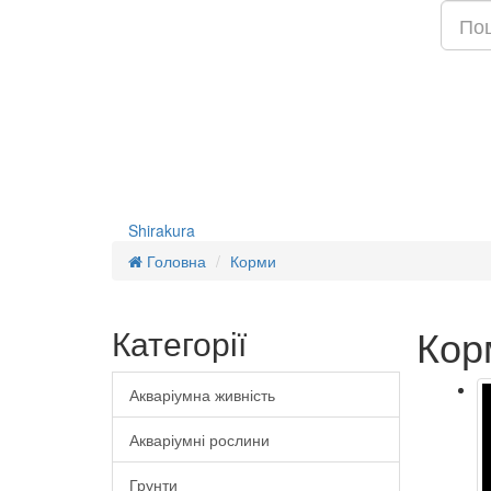
Shirakura
Головна
Корми
Кор
Категорії
Акваріумна живність
Акваріумні рослини
Грунти