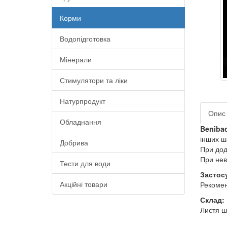
Корми
Водопідготовка
Мінерали
Стимулятори та ліки
Натурпродукт
Опис
Обладнання
Beniba
інших ш
Добрива
При дод
При нев
Тести для води
Застос
Акційні товари
Рекомен
Склад:
Листя ш