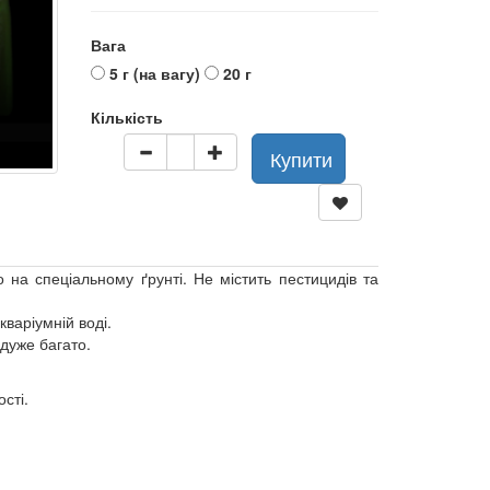
Вага
5 г (на вагу)
20 г
Кількість
Купити
на спеціальному ґрунті. Не містить пестицидів та
варіумній воді.
 дуже багато.
сті.