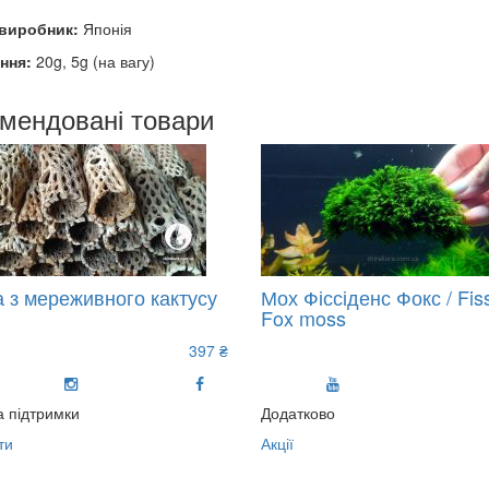
-виробник:
Японія
ння:
20g, 5g (на вагу)
мендовані товари
а з мереживного кактусу
Мох Фіссіденс Фокс / Fis
Fox moss
397 ₴
 підтримки
Додатково
ти
Акції