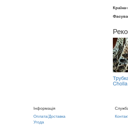
Країна
Фасува
Реко
Трубк
Cholla
Інформація
Служба
Оплата/Доставка
Контак
Угода