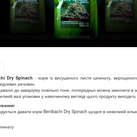
chi Dry Spinach
- корм із висушеного листя шпинату, вирощеного 
кідливих речовин.
аванні до акваріуму повільно тоне, попередньо можна замочити в ак
еликій вазі упаковки у намоченому вигляді цього продукту виходить
ування:
дується давати корм Benibachi Dry Spinach щодня в невеликій кілько
пинату