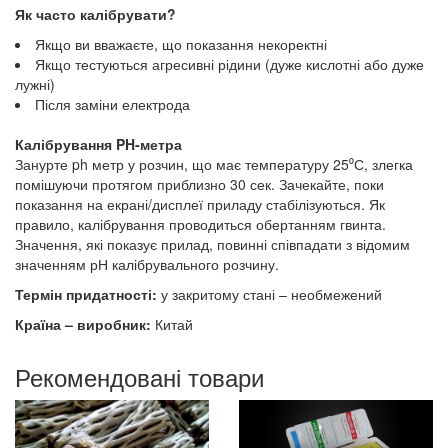
Як часто калібрувати?
Якщо ви вважаєте, що показання некоректні
Якщо тестуються агресивні рідини (дуже кислотні або дуже
лужні)
Після заміни електрода
Калібрування PH-метра
Занурте ph метр у розчин, що має температуру 25⁰С, злегка
помішуючи протягом приблизно 30 сек. Зачекайте, поки
показання на екрані/дисплеї приладу стабілізуються. Як
правило, калібрування проводиться обертанням гвинта.
Значення, які показує прилад, повинні співпадати з відомим
значенням рН калібрувального розчину.
Термін придатності:
у закритому стані – необмежений
Країна – виробник:
Китай
Рекомендовані товари