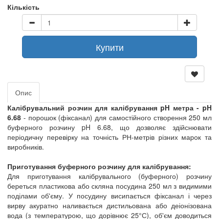
Кількість
Купити
Опис
Калібрувальний розчин для калібрування pH метра - pH
6.68
- порошок (фіксанал) для самостійного створення 250 мл
буферного розчину pH 6.68, що дозволяє здійснювати
періодичну перевірку на точність РН-метрів різних марок та
виробників.
Приготування буферного розчину для калібрування:
Для приготування калібрувального (буферного) розчину
береться пластикова або скляна посудина 250 мл з видимими
поділами об'єму. У посудину висипається фіксанал і через
вирву акуратно наливається дистильована або деіонізована
вода (з температурою, що дорівнює 25°С), об'єм доводиться