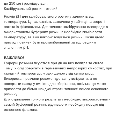
до 250 мл і розмішується.
Калібрувальний розчин готовий.
Розмір pH для калібрувального розчину залежить від
температури. Ця залежність зазначена у таблиці на звороті
пакета із фіксаналом. Для точного калібрування електродів з
використанням буферних розчинів необхідно вимірювати
температуру, за якої використовується розчин. Після цього
прилад повинен бути прокалібрований за відповідним
значенням pH.
ВАЖЛИВО!
Буферні розчини псуються при дії на них повітря та світла.
Тому їх слід зберігати в герметичних непрозорих ємностях, при
кімнатній температурі, у захищеному від світла місці.
Використані розчини рекомендується утилізувати, а не
повертати назад у ємність для зберігання, оскільки це може
призвести до більш швидкої втрати точності всього основного
розчину.
Для отримання точного результату необхідно використовувати
свіжий буферний розчин, відливаючи необхідну порцію від
основного флакона.