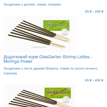
Льодяники з артемії, злаків, паприки.
69 ₴ - 496 ₴
Додатковий корм GlasGarten Shrimp Lollies -
Moringa Power
Льодяники з листя дерева Морінга, злаків та сухого яєчного
порошку.
69 ₴ - 496 ₴