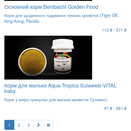
Основний корм Benibachi Golden Food
Корм для щоденного годування темних креветок (Tiger OE,
King-Kong, Panda)
112 ₴ - 571 ₴
Корм для малька Aqua-Tropica Sulawesi-VITAL
baby
Корм у мікро-гранулах для малька креветок Сулавесі.
97 ₴ - 561 ₴
1
2
3