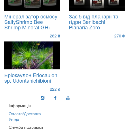
Мінералізатор осмосу
Засіб від планарії та
SaltyShrimp Bee
гідри Benibachi
Shrimp Mineral GH+
Planaria Zero
282 ₴
270 ₴
Еріокаулон Eriocaulon
sp. Udontanichibioni
222 ₴
Інформація
Оплата/Доставка
Угода
Служба підтримки