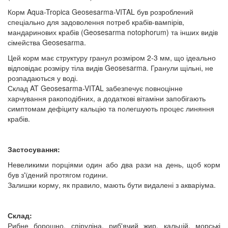
Корм Aqua-Tropica Geosesarma-VITAL був розроблений
спеціально для задоволення потреб крабів-вампірів,
мандаринових крабів (Geosesarma notophorum) та інших видів
сімейства Geosesarma.
Цей корм має структуру гранул розміром 2-3 мм, що ідеально
відповідає розміру тіла видів Geosesarma. Гранули щільні, не
розпадаються у воді.
Склад AT Geosesarma-VITAL забезпечує повноцінне
харчування ракоподібних, а додаткові вітаміни запобігають
симптомам дефіциту кальцію та полегшують процес линяння
крабів.
Застосування:
Невеликими порціями один або два рази на день, щоб корм
був з'їдений протягом години.
Залишки корму, як правило, мають бути видалені з акваріума.
Склад:
Рибне борошно, спіруліна, риб'ячий жир, кальцій, морські