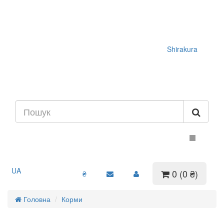
Shirakura
UA
0 (0 ₴)
₴
Головна
Корми