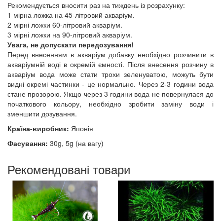
Рекомендується вносити раз на тиждень із розрахунку:
1 мірна ложка на 45-літровий акваріум.
2 мірні ложки 60-літровий акваріум.
3 мірні ложки на 90-літровий акваріум.
Увага, не допускати передозування!
Перед внесенням в акваріум добавку необхідно розчинити в
акваріумній воді в окремій ємності. Після внесення розчину в
акваріум вода може стати трохи зеленуватою, можуть бути
видні окремі частинки - це нормально. Через 2-3 години вода
стане прозорою. Якщо через 3 години вода не повернулася до
початкового кольору, необхідно зробити заміну води і
зменшити дозування.
Країна-виробник:
Японія
Фасування:
30g, 5g (на вагу)
Рекомендовані товари