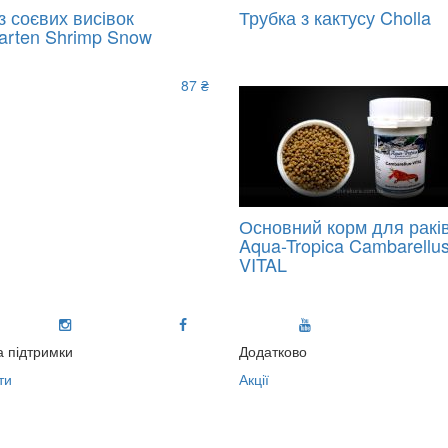
з соєвих висівок
Трубка з кактусу Cholla
arten Shrimp Snow
87 ₴
Основний корм для ракі
Aqua-Tropica Cambarellus
VITAL
 підтримки
Додатково
ти
Акції