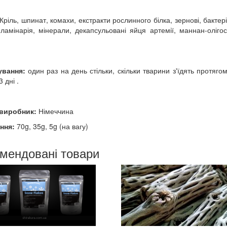
Кріль, шпинат, комахи, екстракти рослинного білка, зернові, бактер
ламінарія, мінерали, декапсульовані яйця артемії, маннан-оліго
ування:
один раз на день стільки, скільки тварини з'їдять протяго
3 дні .
-виробник:
Німеччина
ння:
70g, 35g, 5g (на вагу)
мендовані товари