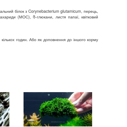
іальний білок з Corynebacterium glutamicum, перець,
сахариди (МОС), ß-глюкани, листя папаї, квітковий
м кількох годин. Або як доповнення до іншого корму