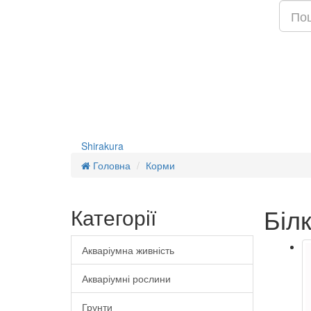
Shirakura
Головна
Корми
Біл
Категорії
Акваріумна живність
Акваріумні рослини
Грунти