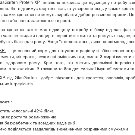
asGarten Protein XP повністю покриває цю підвищену потребу з
ння. Він підтримує фертильність та утворення яєць у самок кревето
є, самки креветок не можуть виробляти добре розвинені ікринки. Це
тньо або навіть застоюється в рості.
во креветок також має підвищену потребу в білку під час фаз шв
о частіше скидати панцир в перші тижні життя та ростуть швидше, н
ебують білків для росту. Якщо їх недостатньо, лише деякі молоді ос
 XP
– це основний корм для потужного раціону зі збільшеною потребо
ементи, мінерали, незамінні амінокислоти, омега-3 жирні кислоти 
о, здорового росту. Крім того, він містить допоміжні інгредієн
мом, а також хітин, ß-глюкани та йод для сильної імунної системи т
 XP від ​​GlasGarten добре підходить для креветок, равликів, кра
них інгредієнтів .
вості:
істить колосальні 42% білка
прияє росту та розмноженню
ля безхребетних та всеїдних видів риб
егко поділяється заздалегідь визначеними розривними смужками