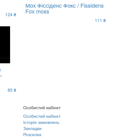
Мох Фіссіденс Фокс / Fissidens
Fox moss
124 ₴
111 ₴
в
-
85 ₴
Особистий кабінет
Особистий кабінет
Історія замовлень
Закладки
Розсилка