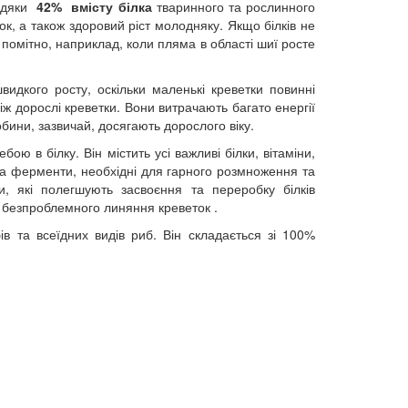
авдяки
42% вмісту білка
тваринного та рослинного
к, а також здоровий ріст молодняку. Якщо білків не
 помітно, наприклад, коли пляма в області шиї росте
идкого росту, оскільки маленькі креветки повинні
іж дорослі креветки. Вони витрачають багато енергії
обини, зазвичай, досягають дорослого віку.
ю в білку. Він містить усі важливі білки, вітаміни,
та ферменти, необхідні для гарного розмноження та
ти, які полегшують засвоєння та переробку білків
а безпроблемного линяння креветок .
бів та всеїдних видів риб. Він складається зі 100%