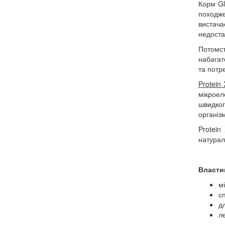
Корм Gl
походже
вистача
недоста
Потомст
набагат
та потр
Protein
мікроел
швидког
організ
Protein
натураль
Власти
м
с
д
л