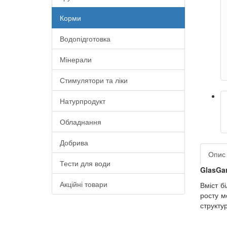
Корми
Водопідготовка
Мінерали
Стимулятори та ліки
Натурпродукт
Обладнання
Добрива
Опис
Тести для води
GlasGar
Акційні товари
Вміст б
росту м
структур