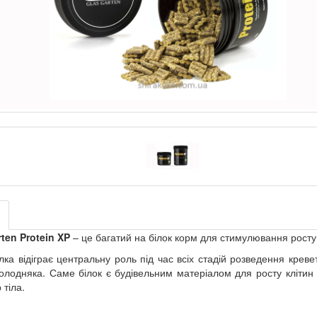
ten Protein XP
– це багатий на білок корм для стимулювання росту
ілка відіграє центральну роль під час всіх стадій розведення крев
олодняка. Саме білок є будівельним матеріалом для росту клітин
 тіла.