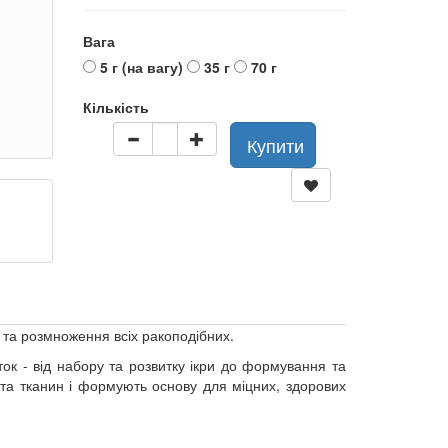
Вага
5 г (на вагу)
35 г
70 г
Кількість
Купити
 та розмноження всіх ракоподібних.
еток - від набору та розвитку ікри до формування та
 та тканин і формують основу для міцних, здорових