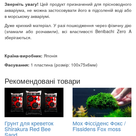
Зверніть увагу!
Цей продукт призначений для прісноводного
акваріума, не можна застосовувати його в підсоленій воді або
в морському акваріумі.
Дуже крихкий матеріал. У разі пошкодження через фізичну дію
(зламали або розчавили), всі властивості Benibachi Zero A
зберігаються.
Країна-виробник:
Японія
Фасування:
1 пластина (розмір: 100х75х6мм)
Рекомендовані товари
Грунт для креветок
Мох Фіссіденс Фокс /
Shirakura Red Bee
Fissidens Fox moss
Sand