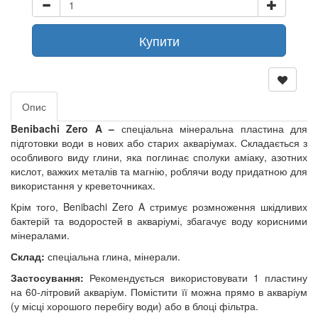
Купити
Опис
Benibachi Zero A –
спеціальна мінеральна пластина для
підготовки води в нових або старих акваріумах. Складається з
особливого виду глини, яка поглинає сполуки аміаку, азотних
кислот, важких металів та магнію, роблячи воду придатною для
використання у креветочниках.
Крім того, Benibachi Zero A стримує розмноження шкідливих
бактерій та водоростей в акваріумі, збагачує воду корисними
мінералами.
Склад:
спеціальна глина, мінерали.
Застосування:
Рекомендується використовувати 1 пластину
на 60-літровий акваріум. Помістити її можна прямо в акваріум
(у місці хорошого перебігу води) або в блоці фільтра.