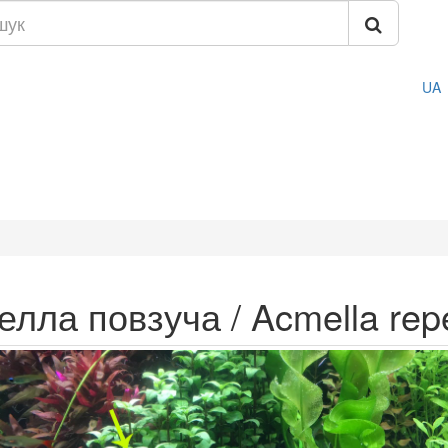
UA
елла повзуча / Acmella rep