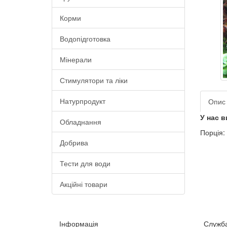
Корми
Водопідготовка
Мінерали
Стимулятори та ліки
Натурпродукт
Опис
У нас в
Обладнання
Порція: 
Добрива
Тести для води
Акційні товари
Інформація
Служба