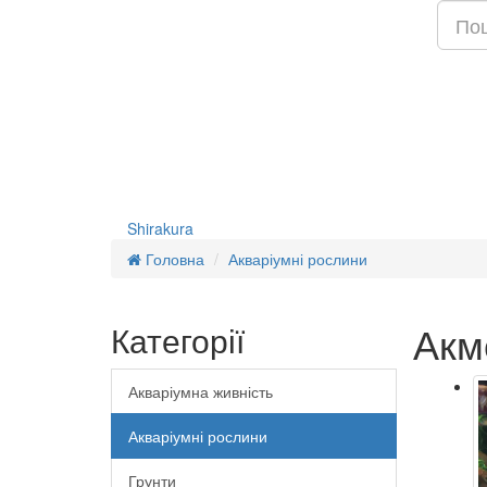
Shirakura
Головна
Акваріумні рослини
Акм
Категорії
Акваріумна живність
Акваріумні рослини
Грунти