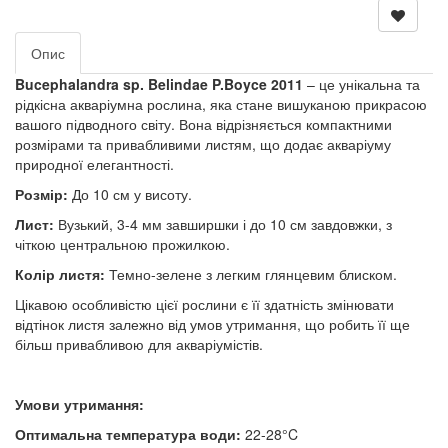
не оплачуйте його до підтвердження наявності
.
Наш менеджер зв'яжеться з вами після перевірки.
Опис
У магазині представлені рослини як нашого
асортименту, так і наших партнерів, тому деякі позиції
Bucephalandra sp. Belindae P.Boyce 2011
– це унікальна та
можуть бути тимчасово відсутні.
рідкісна акваріумна рослина, яка стане вишуканою прикрасою
вашого підводного світу. Вона відрізняється компактними
Дякуємо за розуміння!
розмірами та привабливими листям, що додає акваріуму
природної елегантності.
Розмір:
До 10 см у висоту.
Лист:
Вузький, 3-4 мм завширшки і до 10 см завдовжки, з
чіткою центральною прожилкою.
Колір листя:
Темно-зелене з легким глянцевим блиском.
Цікавою особливістю цієї рослини є її здатність змінювати
відтінок листя залежно від умов утримання, що робить її ще
більш привабливою для акваріумістів.
Умови утримання:
Оптимальна температура води:
22-28°C