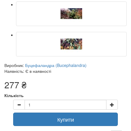
Виробник:
Буцефаландра (Bucephalandra)
Наявність: Є в наявності
277 ₴
Кількість
x
Шановні клієнти, зверніть, будь ласка,
увагу!
Купити
Якщо ваше замовлення містить рослини, будь ласка,