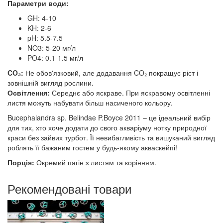
Параметри води:
GH: 4-10
KH: 2-6
pH: 5.5-7.5
NO3: 5-20 мг/л
PO4: 0.1-1.5 мг/л
CO₂:
Не обов'язковий, але додавання CO₂ покращує ріст і
зовнішній вигляд рослини.
Освітлення:
Середнє або яскраве. При яскравому освітленні
листя можуть набувати більш насиченого кольору.
Bucephalandra sp. Belindae P.Boyce 2011 – це ідеальний вибір
для тих, хто хоче додати до свого акваріуму нотку природної
краси без зайвих турбот. Її невибагливість та вишуканий вигляд
роблять її бажаним гостем у будь-якому акваскейпі!
Порція:
Окремий пагін з листям та корінням.
Рекомендовані товари