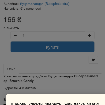
Виробник:
Буцефаландра (Bucephalandra)
Наявність: Є в наявності
166 ₴
Кількість
Купити
Опис
У нас ви можете придбати Буцефаландра Bucephalandra
sp. Brownie Candy.
Відросток 4-5 листків
Буцефаландра Bucephalandra sp. Brownie Candy:
Шановні клієнти, зверніть, будь ласка, увагу!