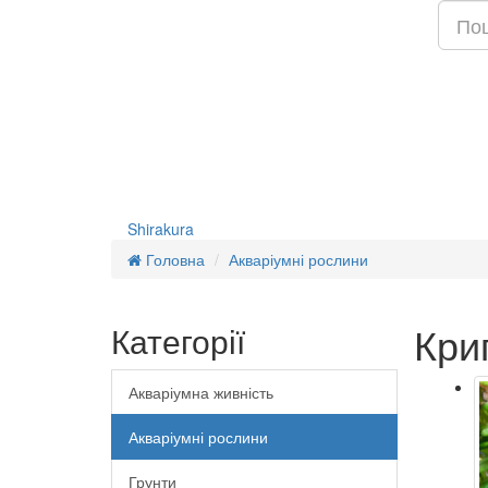
Shirakura
Головна
Акваріумні рослини
Кри
Категорії
Акваріумна живність
Акваріумні рослини
Грунти