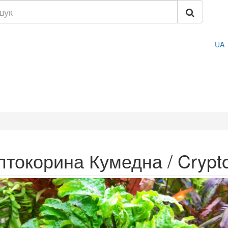
UA
птокорина Кумедна / Cryptoc