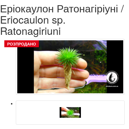
Еріокаулон Ратонагіріуні /
Eriocaulon sp.
Ratonagiriuni
РОЗПРОДАНО