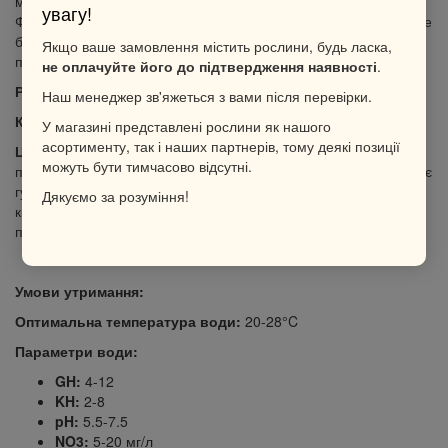
мохнатими структурами і насичено-зеленим кольором. Мох
увагу!
Фіссиденс В'єтнам чудово виглядає на каменях, корягах і може
бути використаний для створення зелених килимів або
Якщо ваше замовлення містить рослини, будь ласка,
підводних стінок.
не оплачуйте його до підтвердження наявності
.
Розмір:
Висота до 5 см.
Наш менеджер зв'яжеться з вами після перевірки.
Колір листя:
Яскраво-зелений, насичений.
У магазині представлені рослини як нашого
асортименту, так і наших партнерів, тому деякі позиції
Цікава інформація:
Мох Фіссиденс В'єтнам характеризується
можуть бути тимчасово відсутні.
повільним ростом, але він досить легко приживається і формує
густі зарослі, які служать укриттям для дрібних рибок та
Дякуємо за розуміння!
креветок. Він ідеально підходить для початківців, оскільки не
потребує складного догляду.
Умови утримання:
Оптимальна температура води:
20-28°C
Параметри води:
GH:
4-12
KH:
2-8
pH:
5.5-7.5
NO3:
5-20 мг/л