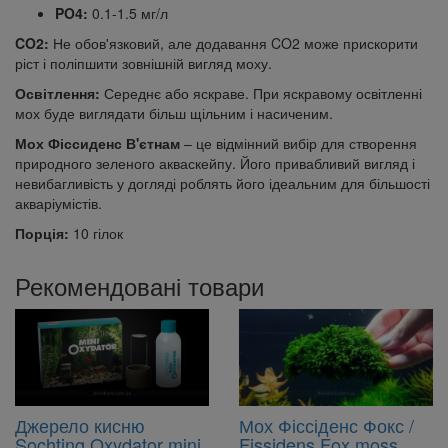
PO4:
0.1-1.5 мг/л
CO2:
Не обов'язковий, але додавання CO2 може прискорити
ріст і поліпшити зовнішній вигляд моху.
Освітлення:
Середнє або яскраве. При яскравому освітленні
мох буде виглядати більш щільним і насиченим.
Мох Фіссиденс В'єтнам
– це відмінний вибір для створення
природного зеленого акваскейпу. Його привабливий вигляд і
невибагливість у догляді роблять його ідеальним для більшості
акваріумістів.
Порція:
10 гілок
Рекомендовані товари
Джерело кисню
Мох Фіссіденс Фокс /
Sochting Oxydator mini
Fissidens Fox moss