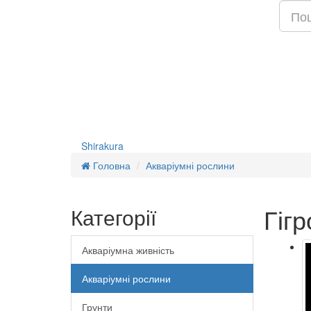
Shirakura
Головна
Акваріумні рослини
Гіг
Категорії
Акваріумна живність
Акваріумні рослини
Грунти