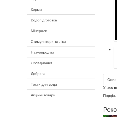
Корми
Водопідготовка
Шановні клієнти, зверніт
Мінерали
Якщо ваше замовлення містить
Стимулятори та ліки
Наш менеджер зв'яжеться з вам
Натурпродукт
У магазині представлені рослин
Дякуємо за розуміння!
Обладнання
Добрива
Опис
Тести для води
У нас в
Акційні товари
Порція: 
Реко