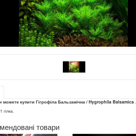
ь, будь ласка, увагу!
 рослини, будь ласка,
не оплачуйте його до підтвердження наяв
и після перевірки.
и як нашого асортименту, так і наших партнерів, тому деякі позиції 
и можете купити Гігрофіла Бальзамічна / Hygrophila Balsamica
1 гілка.
мендовані товари