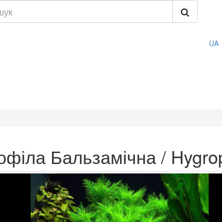
UA
рофіла Бальзамічна / Hygro