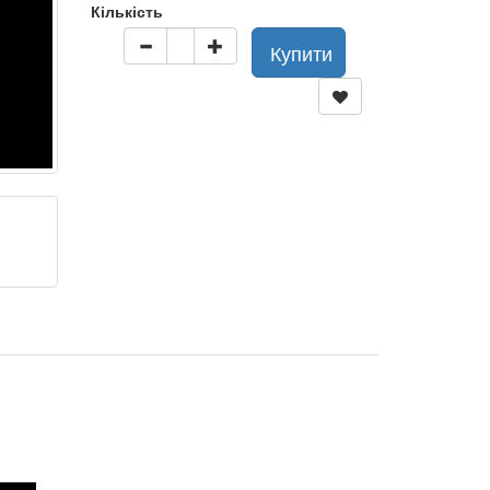
Кількість
Купити
x
ності
.
можуть бути тимчасово відсутні.
.