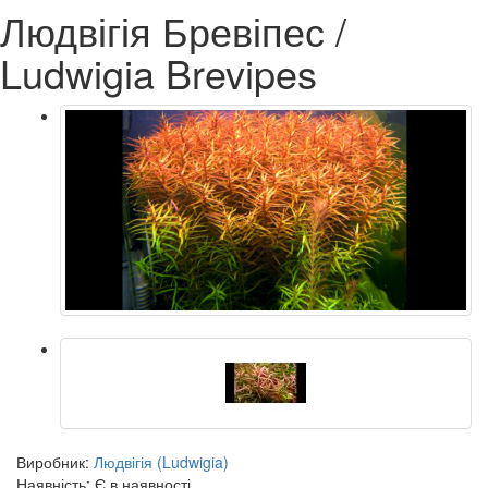
Людвігія Бревіпес /
Ludwigia Brevipes
Виробник:
Людвігія (Ludwigia)
Наявність: Є в наявності