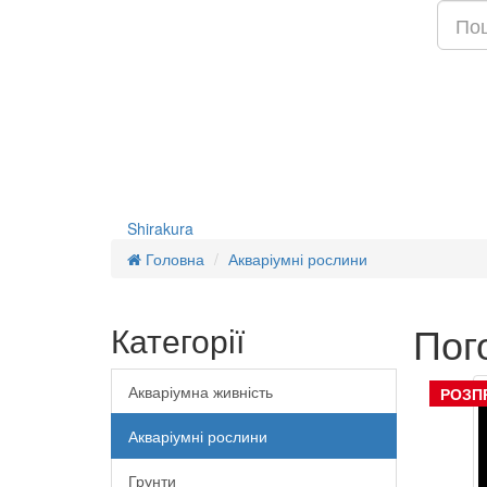
Shirakura
Головна
Акваріумні рослини
Пог
Категорії
Акваріумна живність
РОЗП
Акваріумні рослини
Грунти