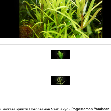
и можете купити Погостемон Ятабіанус / Pogostemon Yatabean