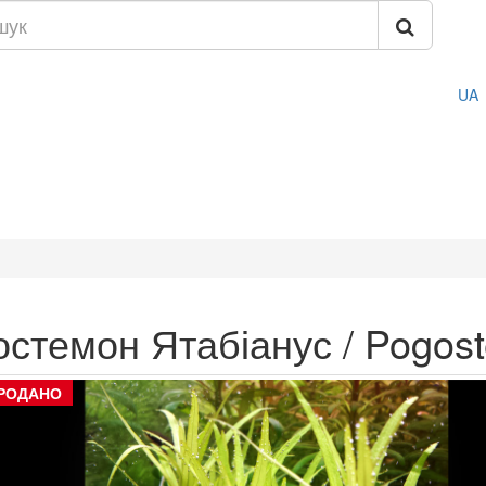
UA
остемон Ятабіанус / Pogos
РОДАНО