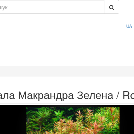
UA
ала Макрандра Зелена / Ro