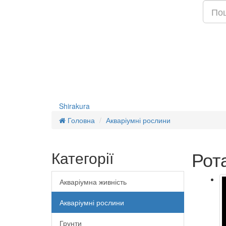
Shirakura
Головна
Акваріумні рослини
Рот
Категорії
Акваріумна живність
Акваріумні рослини
Грунти