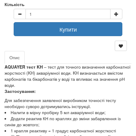
Кількість
Купити
Опис
AQUAYER тест KH
– тест для точного визначення карбонатної
жорсткості (KH) акваріумної води. KH визначається вмістом
карбонатів та бікарбонатів у воді та впливає на значення рН
води.
Застосування:
Для забезпечення заявленої виробником точності тесту
необхідно суворо дотримуватись інструкції.
Налити в мірну пробірку 5 мл акваріумної води;
Додати реактив КН по краплях до зміни забарвлення із
синім до жовтого;
1 крапля реактиву = 1 градус карбонатної жорсткості