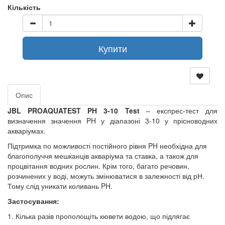
Кількість
Купити
Опис
JBL PROAQUATEST PH 3-10 Test
– експрес-тест для
визначення значення PH у діапазоні 3-10 у прісноводних
акваріумах.
Підтримка по можливості постійного рівня PH необхідна для
благополуччя мешканців акваріума та ставка, а також для
процвітання водних рослин. Крім того, багато речовин,
розчинених у воді, можуть змінюватися в залежності від рН.
Тому слід уникати коливань PH.
Застосування:
1. Кілька разів прополощіть кювети водою, що підлягає