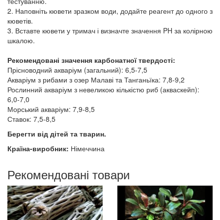
тестуванню.
2. Наповніть кювети зразком води, додайте реагент до одного з
кюветів.
3. Вставте кювети у тримач і визначте значення PH за колірною
шкалою.
Рекомендовані значення карбонатної твердості:
Прісноводний акваріум (загальний): 6,5-7,5
Акваріум з рибами з озер Малаві та Танганьїка: 7,8-9,2
Рослинний акваріум з невеликою кількістю риб (акваскейп):
6,0-7,0
Морський акваріум: 7,9-8,5
Ставок: 7,5-8,5
Берегти від дітей та тварин.
Країна-виробник:
Німеччина
Рекомендовані товари