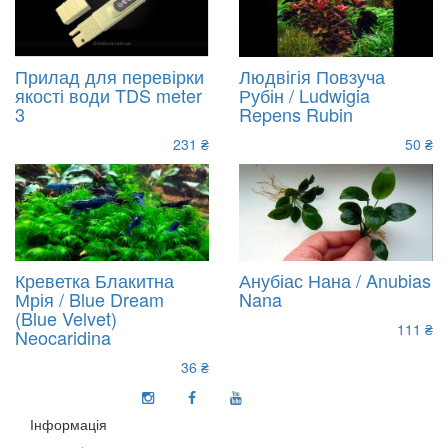
Прилад для перевірки
Людвігія Повзуча
якості води TDS meter
Рубін / Ludwigia
3
Repens Rubin
231 ₴
50 ₴
Креветка Блакитна
Анубіас Нана / Anubias
Мрія / Blue Dream
Nana
(Blue Velvet)
111 ₴
Neocaridina
36 ₴
Інформація