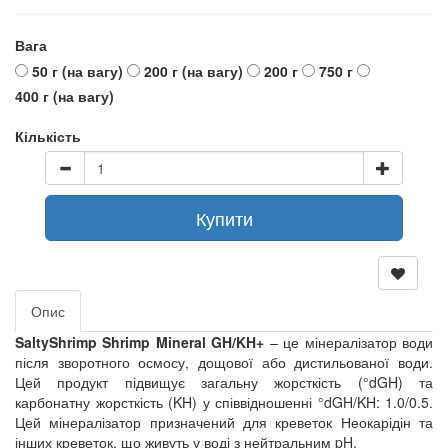
Вага
50 г (на вагу)
200 г (на вагу)
200 г
750 г
400 г (на вагу)
Кількість
Купити
Опис
SaltyShrimp Shrimp Mineral GH/KH+
– це мінералізатор води
після зворотного осмосу, дощової або дистильованої води.
Цей продукт підвищує загальну жорсткість (°dGH) та
карбонатну жорсткість (KH) у співвідношенні °dGH/KH: 1.0/0.5.
Цей мінералізатор призначений для креветок Неокарідін та
інших креветок, що живуть у воді з нейтральним pH.