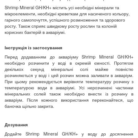
Shrimp Mineral GH/KH+ містить усі необхідні мінерали та
мікроелементи, необхідні креветкам для насиченого кольору,
гарного самопочуття, успішного розмноження та здорового
росту. Також сприяє швидкому росту рослин та колоній
корисних бактерій в акваріумі.
Інструкція із застосування
Перед додаванням до акваріуму Shrimp Mineral GH/KH+
необхідно розчинити у воді в окремій ємності. Протягом
декількох секунд мінеральні солі майже повністю
розчиняються у воді і цей розчин можна заливати в акваріум.
При цьому рекомендується вирівняти температуру розчину з
температурою води в акваріумі. Усі нерозчинені частинки
мінеральних солей також необхідно внести із розчину в
акваріум. Після кожного використання переконайтеся, що
баночка щільно закрита.
Дозування
Додайте Shrimp Mineral GH/KH+ у воду до досягнення