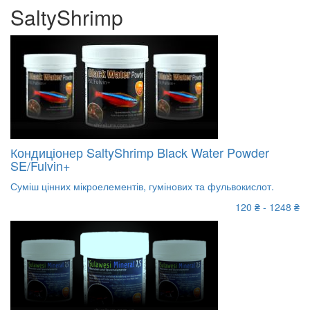
SaltyShrimp
Кондиціонер SaltyShrimp Black Water Powder
SE/Fulvin+
Суміш цінних мікроелементів, гумінових та фульвокислот.
120 ₴ - 1248 ₴