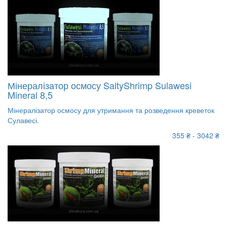
Мінералізатор осмосу SaltyShrimp Sulawesi
Mineral 8,5
Мінералізатор осмосу для утримання та розведення креветок
Сулавесі.
355 ₴ - 3042 ₴