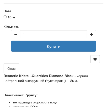
Вага
10 кг
Кількість
Купити
Опис
Dennerle Kristall-Quarzkies Diamond Black
- чорний
нейтральний акваріумний ґрунт фракції 1-2мм.
Властивості ґрунту:
не підвищує жорсткість води;
стійкий до CO2;