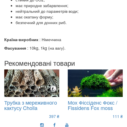
має природне забарвлення;
нейтральний до параметрів води;
має окатану форму;
безпечний для донних риб.
Країна-виробник
: Німеччина
Фасування
: 10kg, 1kg (на вагу).
Рекомендовані товари
Трубка з мереживного
Мох Фіссіденс Фокс /
кактусу Cholla
Fissidens Fox moss
397 ₴
111 ₴