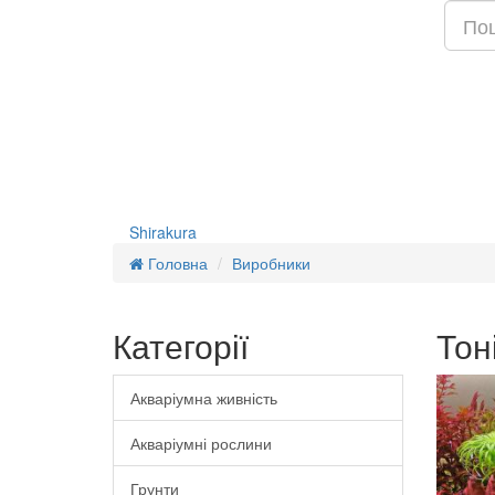
Shirakura
Головна
Виробники
Категорії
Тон
Акваріумна живність
Акваріумні рослини
Грунти