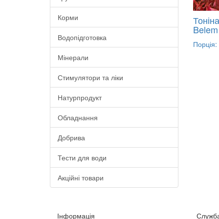
Корми
Тоніна
Belem
Водопідготовка
Порція: 
Мінерали
Стимулятори та ліки
Натурпродукт
Обладнання
Добрива
Тести для води
Акційні товари
Інформація
Служба