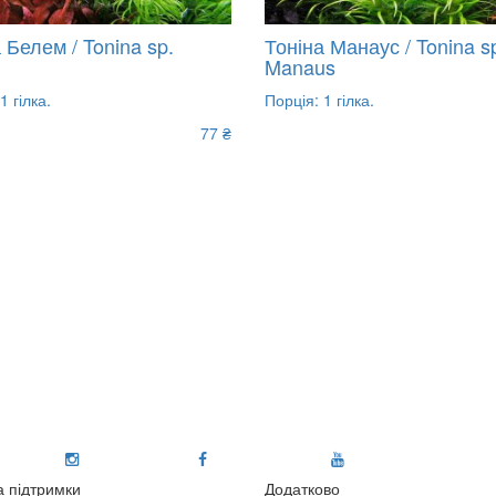
 Белем / Tonina sp.
Тоніна Манаус / Tonina s
Manaus
1 гілка.
Порція: 1 гілка.
77 ₴
 підтримки
Додатково